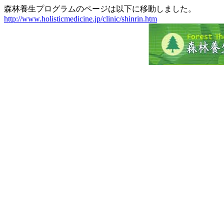
森林養生プログラムのページは以下に移動しました。
http://www.holisticmedicine.jp/clinic/shinrin.htm