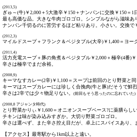
(2013,5)
ぎゅ～(牛)￥2,000＋5大激辛￥150＋ナンパンに交換￥15
最も高価な品。大きな牛肉ゴロゴロ。シンプルながら滋味あ
ナンパン千切るのに苦労するほど粘りあり。小さい。交換で￥
(2012,3)
マイルドスープ＋フランク＆ベジタブル(大辛)￥1,400＝
(2011,4)
活力充電スープ＋豚の角煮＆ベジタブル￥2,000＋極辛(4
辛さは極辛でまだ余裕。
(2008,9)
キーマなすカレー(2辛)￥1,100＝スープは前回のとり野菜と
キーマはスープカレーには珍しく合挽肉(牛と豚)だそうで鮮
辛さは2辛では少々物足りない。
(前回もそう思ったのに忘れていた)
(2008,8 アジャンタ時代)
とり野菜かりぃ￥1,600＝オニオンスープベース?に薬膳らし
チキンは味が染み込みすぎか。大切り野菜ゴロゴロ。
辛さは選べず、また辛さ控え目だが、卓上にスパイスあり、ま
【アクセス】最寄駅から1km以上と遠い。