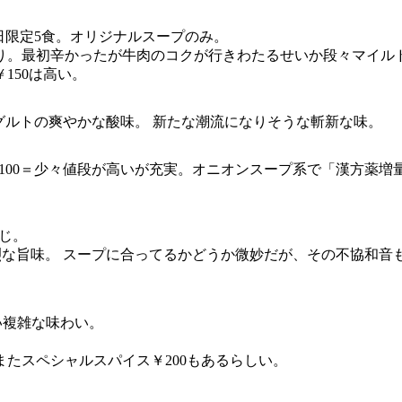
0＝1日限定5食。オリジナルスープのみ。
り。最初辛かったが牛肉のコクが行きわたるせいか段々マイル
150は高い。
ヨーグルトの爽やかな酸味。 新たな潮流になりそうな斬新な味。
番)￥100＝少々値段が高いが充実。オニオンスープ系で「漢方薬
同じ。
烈な旨味。 スープに合ってるかどうか微妙だが、その不協和音
い複雑な味わい。
たスペシャルスパイス￥200もあるらしい。