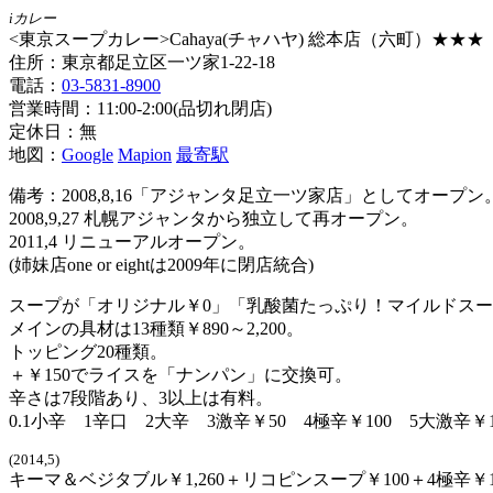
iカレー
<東京スープカレー>Cahaya(チャハヤ) 総本店（六町）★★★
住所：東京都足立区一ツ家1-22-18
電話：
03-5831-8900
営業時間：11:00-2:00(品切れ閉店)
定休日：無
地図：
Google
Mapion
最寄駅
備考：2008,8,16「アジャンタ足立一ツ家店」としてオープン
2008,9,27 札幌アジャンタから独立して再オープン。
2011,4 リニューアルオープン。
(姉妹店one or eightは2009年に閉店統合)
スープが「オリジナル￥0」「乳酸菌たっぷり！マイルドスープ
メインの具材は13種類￥890～2,200。
トッピング20種類。
＋￥150でライスを「ナンパン」に交換可。
辛さは7段階あり、3以上は有料。
0.1小辛 1辛口 2大辛 3激辛￥50 4極辛￥100 5大激辛￥1
(2014,5)
キーマ＆ベジタブル￥1,260＋リコピンスープ￥100＋4極