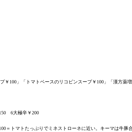
。
￥100」「トマトベースのリコピンスープ￥100」「漢方薬増
50 6大極辛￥200
辛￥100＝トマトたっぷりでミネストローネに近い。キーマは牛豚