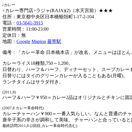
iカレー
<カレー専門店>ラジャ(RAJA)(2)（水天宮前）★★★
住所：東京都中央区日本橋蛎殻町1-17-2-104
電話：
03-5641-3915
営業時間：11:00-23:00
定休日：無
地図：
Google
Mapion
最寄駅
備考：「カレー革命 日本橋本店」が改名。メニューはほと
カレーライス18種類,750～1,200。
日替わり、ハーフ＆ハーフ、ディナーセット、スープカレー
日替りにはタイのグリーンカレーが入ることもある(月曜)。
ランチタイムはサラダ付き。
(2011,8)
ハーフ＆ハーフ￥950＝カレー2品はオリジナルとチキンに
(2007,8 カレー革命時代)
カレーチャーハン￥900＝一番人気らしい。なんと普通のチ
唐辛子系の辛さが調和して美味。 チャーハンと合っている
最終訪問2011,8 (2回目,カレー革命時代含む)