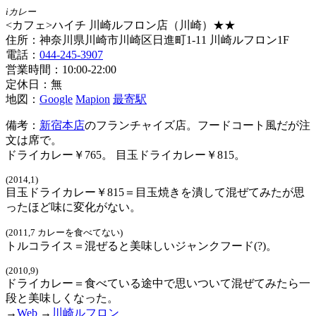
iカレー
<カフェ>ハイチ 川崎ルフロン店（川崎）★★
住所：神奈川県川崎市川崎区日進町1-11 川崎ルフロン1F
電話：
044-245-3907
営業時間：10:00-22:00
定休日：無
地図：
Google
Mapion
最寄駅
備考：
新宿本店
のフランチャイズ店。フードコート風だが注
文は席で。
ドライカレー￥765。 目玉ドライカレー￥815。
(2014,1)
目玉ドライカレー￥815＝目玉焼きを潰して混ぜてみたが思
ったほど味に変化がない。
(2011,7 カレーを食べてない)
トルコライス＝混ぜると美味しいジャンクフード(?)。
(2010,9)
ドライカレー＝食べている途中で思いついて混ぜてみたら一
段と美味しくなった。
→
Web
→
川崎ルフロン