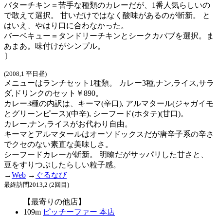
バターチキン＝苦手な種類のカレーだが、1番人気らしいの
で敢えて選択。 甘いだけではなく酸味があるのが斬新。 と
はいえ、やはり口に合わなかった。
バーベキュー＝タンドリーチキンとシークカバブを選択。ま
あまあ。味付けがシンプル。
〕
(2008,1 平日昼)
メニューはランチセット1種類。 カレー3種,ナン,ライス,サラ
ダ,ドリンクのセット￥890。
カレー3種の内訳は、キーマ(辛口), アルマタール(ジャガイモ
とグリーンピース)(中辛), シーフード(ホタテ)(甘口)。
カレー,ナン,ライスがお代わり自由。
キーマとアルマタールはオーソドックスだが唐辛子系の辛さ
でクセのない素直な美味しさ。
シーフードカレーが斬新。 明瞭だがサッパリした甘さと、
豆をすりつぶしたらしい粒子感。
→
Web
→
ぐるなび
最終訪問2013,2 (2回目)
【最寄りの他店】
109m
ピッチーファー 本店