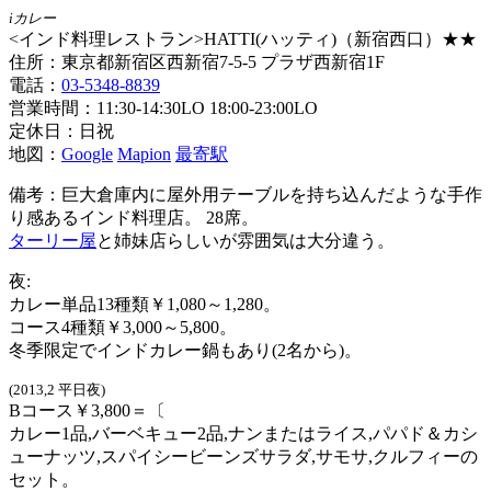
iカレー
<インド料理レストラン>HATTI(ハッティ)（新宿西口）★★
住所：東京都新宿区西新宿7-5-5 プラザ西新宿1F
電話：
03-5348-8839
営業時間：11:30-14:30LO 18:00-23:00LO
定休日：日祝
地図：
Google
Mapion
最寄駅
備考：巨大倉庫内に屋外用テーブルを持ち込んだような手作
り感あるインド料理店。 28席。
ターリー屋
と姉妹店らしいが雰囲気は大分違う。
夜:
カレー単品13種類￥1,080～1,280。
コース4種類￥3,000～5,800。
冬季限定でインドカレー鍋もあり(2名から)。
(2013,2 平日夜)
Bコース￥3,800＝〔
カレー1品,バーベキュー2品,ナンまたはライス,パパド＆カシ
ューナッツ,スパイシービーンズサラダ,サモサ,クルフィーの
セット。