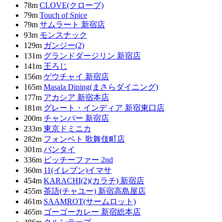
78m
CLOVE(クローブ)
79m
Touch of Spice
79m
サムラート 新宿店
93m
モンスナック
129m
ガンジー(2)
131m
グランドダージリン 新宿店
141m
王ろじ
156m
ゲウチャイ 新宿店
165m
Masala Dining(まさらダイニング)
177m
アカシア 新宿本店
181m
グレート・インディア 新宿東口店
200m
チャンパー 新宿店
233m
東京ドミニカ
282m
フォンベト 歌舞伎町店
301m
バンタイ
336m
ピッチーファー 2nd
360m
11(イレブン)イマサ
454m
KARACHI(2)(カラチ) 新宿店
455m
茶語(チャユー) 新宿高島屋店
461m
SAAMROT(サームロット)
465m
ゴーゴーカレー 新宿総本店