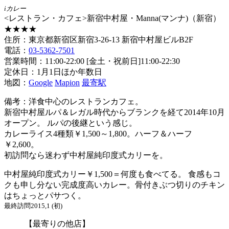
iカレー
<レストラン・カフェ>新宿中村屋・Manna(マンナ)（新宿）
★★★★
住所：東京都新宿区新宿3-26-13 新宿中村屋ビルB2F
電話：
03-5362-7501
営業時間：11:00-22:00 [金土・祝前日]11:00-22:30
定休日：1月1日ほか年数日
地図：
Google
Mapion
最寄駅
備考：洋食中心のレストランカフェ。
新宿中村屋ルパ＆レガル時代からブランクを経て2014年10月
オープン。 ルパの後継という感じ。
カレーライス4種類￥1,500～1,800。ハーフ＆ハーフ
￥2,600。
初訪問なら迷わず中村屋純印度式カリーを。
中村屋純印度式カリー￥1,500＝何度も食べてる。 食感もコ
クも申し分ない完成度高いカレー。骨付きぶつ切りのチキン
はちょっとパサつく。
最終訪問2015,1 (初)
【最寄りの他店】