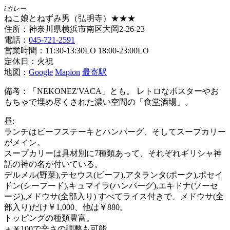
iカレー
ねこ娘とねずみ男（弘明寺）★★★
住所：神奈川県横浜市南区大岡2-26-23
電話：
045-721-2591
営業時間：11:30-13:30LO 18:00-23:00LO
定休日：火祝
地図：
Google
Mapion
最寄駅
備考：「NEKONEZ'VACA」とも。 レトロなポスターやお
もちゃで埋め尽くされた濃い空間の「食堂酒場」。
昼:
ランチはビーフステーキとハンバーグ、そしてスープカリー
がメイン。
スープカリーは具材別に7種類あって、それぞれギリシャ神
話の神の名が付いている。
デルメル(野菜),テセウス(ビーフ),アタランタ(ポーク),ポセイ
ドン(シーフード),キュマイラ(ハンバーグ),エキドナ(ソーセ
ージ),メドウサ(全部入り) すべてライス付きで、メドウサ(全
部入り)だけ￥1,000、他は￥880。
トッピングの種類豊富。
＋￥100で辛さの調整も可能。