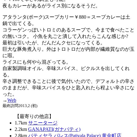
夜もカレーがあるがライス別になるそうだ。
アタランタ(ポーク)スープカリー￥880＝スープカレーは土
鍋で出てくる。
コラーゲンっぽいトロミのあるスープで、今まで食べたこと
の無いコク。 小魚を丸ごと潰して入れたらこんな感じか?
最初は引いたが、だんだんクセになってくる。
巨大な豚角煮入り。外はトロトロだが内部が繊維質なのが玉
に瑕。
ライスにも何やら混ざってる。
自家製調味オイル、辛味スパイス、ピクルスを出してくれ
る。
辛さ調整できることに後で気付いたので、デフォルトの辛さ
のままだが、辛味スパイスをひと匙入れたら程よい辛さにな
った。
→
Web
最終訪問2013,2 (初)
【最寄りの他店】
1.7km
サニータージ
2.2km
GANAPATI(ガナパティ)
2.8km
パティヤラ パレス(Patiyala Palace) 黄金町店