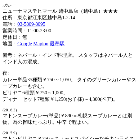
iカレー
ニューナマステヒマール 越中島店（越中島）★★★
住所：東京都江東区越中島1-2-14
電話：
03-5809-8095
営業時間：11:00-23:00
定休日：無
地図：
Google
Mapion
最寄駅
備考：ネパール・インド料理店。 スタッフはネパール人と
インド人の混成。
夜:
カレー単品35種類￥750～1,050。 タイのグリーンカレーやス
ープカレーも含む。
ビリヤニ6種類￥750～1,000。
ディナーセット7種類￥1,250(お子様)～4,300(ペア)。
(2016,3)
マトンスープカレー(単品)￥890＝札幌スープカレーとは別
物。肉の旨味たっぷり。中辛で程よい。
(2015,9)
マトンビリヤニ￥750＝ちょっとスパイシーなチキンライス