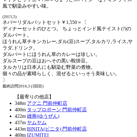
風で馴染みやすい味。
(2015,5)
ネパーリダルバットセット￥1,550＝〔
ディナーセットのひとつ。 ちょっとインド風テイスト(?)の
ダルバート。
ほうれん草チキンカレー,ダル(豆)スープ,タルカリ,ライス,サ
ラダ,ドリンク。
ダルバートにほうれん草のカレーは珍しい。
ダルスープの豆はおへその黒い鞍掛豆。
タルカリは日本人にも馴染む野菜の煮物。
個々の品が素晴らしく、混ぜるといっそう美味しい。
〕
最終訪問2016,3 (3回目)
【最寄りの他店】
348m
アグニ 門前仲町店
400m
タップロボーン 門前仲町店
422m
雄善(ゆうぜん)
437m
ヤムヤム
443m
BINITA(ビニタ) 門前仲町店
469m
IZUMITEI