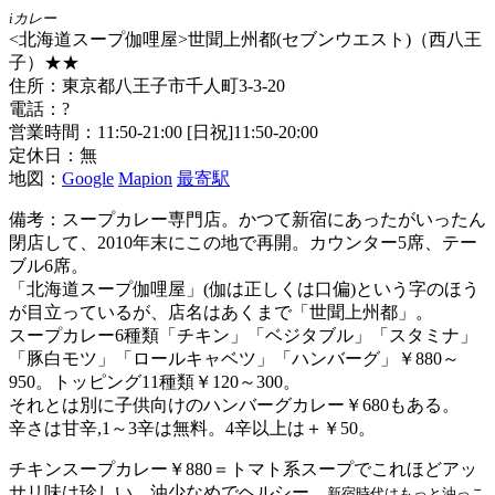
iカレー
<北海道スープ伽哩屋>世聞上州都(セブンウエスト)（西八王
子）★★
住所：東京都八王子市千人町3-3-20
電話：?
営業時間：11:50-21:00 [日祝]11:50-20:00
定休日：無
地図：
Google
Mapion
最寄駅
備考：スープカレー専門店。かつて新宿にあったがいったん
閉店して、2010年末にこの地で再開。カウンター5席、テー
ブル6席。
「北海道スープ伽哩屋」(伽は正しくは口偏)という字のほう
が目立っているが、店名はあくまで「世聞上州都」。
スープカレー6種類「チキン」「ベジタブル」「スタミナ」
「豚白モツ」「ロールキャベツ」「ハンバーグ」￥880～
950。トッピング11種類￥120～300。
それとは別に子供向けのハンバーグカレー￥680もある。
辛さは甘辛,1～3辛は無料。4辛以上は＋￥50。
チキンスープカレー￥880＝トマト系スープでこれほどアッ
サリ味は珍しい。油少なめでヘルシー。
新宿時代はもっと油っこ