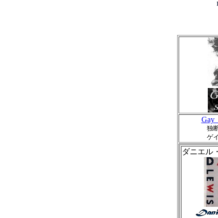
Gay 
独
ゲ
ダニエル