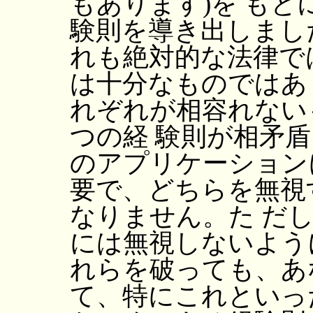
もあります)を も
験則を導き出しまし
れも絶対的な法律で
は十分なものではあ
れぞれが相容れない
つの経 験則が相矛
のアプリケーション
要で、どちらを無視
なりません。た だ
には無視しないよう
れらを破っても、あ
て、特にこれといっ