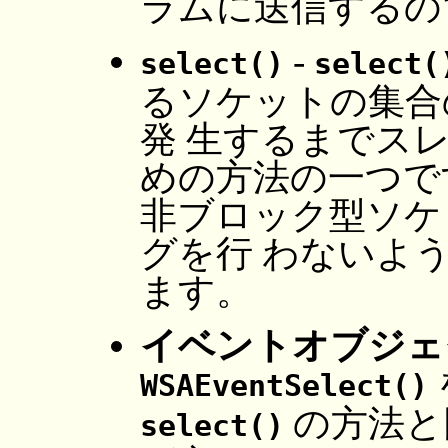
ラムに送信するの
-
select()
select(
るソケットの集合
発 生するまでス
めの方法の一つで
非ブロック型ソケ
グを行 わないよ
ます。
イベントオブジェ
WSAEventSelect()
の方法と
select()