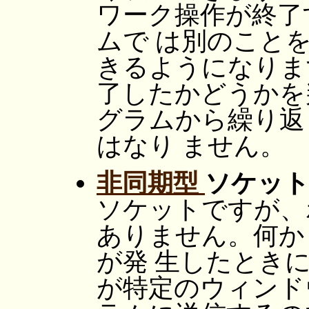
ワーク操作が終了
ムで は別のこと
きるようになりま
了したかどうかを
グラムから繰り
はなり ません。
非同期型
ソケッ
ソケットですが、
ありません。何か
が発 生したとき
が特定のウィンド