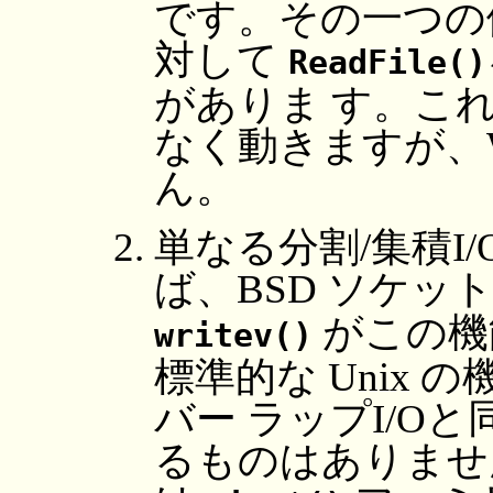
です。その一つの
対して
ReadFile()
がありま す。これ
なく動きますが、W
ん。
単なる分割/集積I
ば、BSD ソケッ
がこの機
writev()
標準的な Unix の
バー ラップI/O
るものはありません