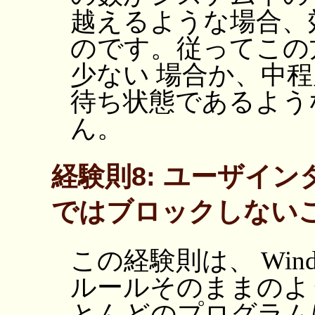
越えるような場合、
のです。従ってこの
少ない 場合か、中
待ち状態であるよう
ん。
経験則8: ユーザイ
ではブロックしない
この経験則は、 Win
ルールそのままのよ
とんどのプログラム