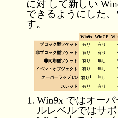
に対 して新しい Wi
できるようにした、Wi
す。
Win9x
WinCE
Wi
ブロック型ソケット
有り
有り
非ブロック型ソケット
有り
有り
非同期型ソケット
有り
無し
イベントオブジェクト
有り
無し
1
オーバーラップ I/O
無し
有り
スレッド
有り
有り
Win9x ではオー
ルレベルではサポ