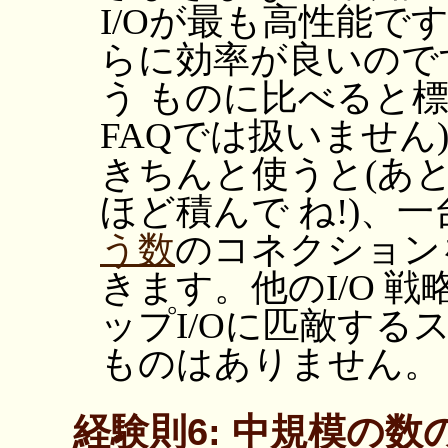
I/Oが最も高性能です
らに効率が良いのですが
う ものに比べると
FAQでは扱いません)
きちんと使うと(あ
ほど積んで ね!)、
う数
のコネクション
きます。他のI/O 
ップI/Oに匹敵する
ものはありません。
経験則6: 中規模の