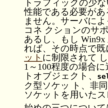
トラフィックの少な
性能である必要があ
ません。サーバによ
コネ クションのサ
あるし、もし Win9
れば、その時点で既
ット
に制限されて 
1～100程度の場合
トオブジェクト、
se
ク型ソケッ ト、非
ソケットを用いたス
始めの三つについて