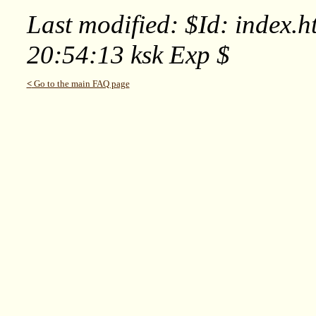
Last modified: $Id: index.h
20:54:13 ksk Exp $
<
Go to the main FAQ page