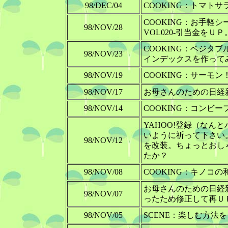
98/DEC/04
COOKING：トマト
COOKING：お手軽
98/NOV/28
VOL020-引当金をＵＰ
COOKING：ベジタブ
98/NOV/23
インデックスを作ってみ
98/NOV/19
COOKING：サーモ
98/NOV/17
お母さんのための日経新
98/NOV/14
COOKING：コンビ
YAHOO!登録（なん
いように祈って下さい。）
98/NOV/12
を改装。ちょっとおし
たか？
98/NOV/08
COOKING：キノコ
お母さんのための日経新
98/NOV/07
ったため修正して再Ｕ
98/NOV/05
SCENE：楽しむ方法