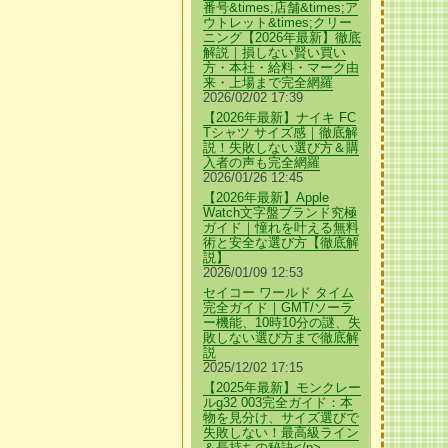
番号&times;店舗&times;ア
ウトレット&times;クリー
ニング【2026年最新】徹底
解説｜損しない賢い買い
方・本社・給料・マーク由
来・上場まで完全網羅
2026/02/02 17:39
【2026年最新】ナイキ FC
Tシャツ サイズ感｜徹底解
説！失敗しない選び方＆購
入者の声も完全網羅
2026/01/26 12:45
【2026年最新】Apple
Watch文字盤ブランド究極
ガイド｜憧れを叶える無料
術と安全な選び方【徹底解
説】
2026/01/09 12:53
セイコー ワールド タイム
完全ガイド｜GMT/ソーラ
ー機能、10時10分の謎、失
敗しない選び方まで徹底解
説
2025/12/02 17:15
【2025年最新】モンクレー
ルg32 003完全ガイド：本
物を見分け、サイズ選びで
失敗しない！最高級ライン
＆長持ちの秘訣</p>