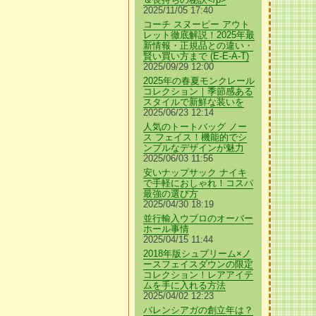
2025/11/05 17:40
コーチ スヌーピー アウト
レット徹底解説！2025年最
新情報・正規品との違い・
賢い買い方まで (E-E-A-T)
2025/09/29 12:00
2025年の春夏モンクレール
コレクション｜季節感ある
スタイルで新鮮な装いを
2025/06/23 12:14
人気のトートバッグ ノー
ス フェイス！機能的でシ
ンプルなデザインが魅力
2025/06/03 11:56
安いナップサック ナイキ
で手軽におしゃれ！コスパ
最強の選び方
2025/04/30 18:19
並行輸入ウブロのオーバー
ホール事情
2025/04/15 11:44
2018年版シュプリーム×ノ
ースフェイスダウンの限定
コレクション！レアアイテ
ムを手に入れる方法
2025/04/02 12:23
バレンシアガの創立年は？