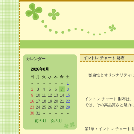
イントレ チャート 財布
カレンダー
2026年8月
「独自性とオリジナリティに
日
月
火
水
木
金
土
-
-
-
-
-
-
1
2
3
4
5
6
7
8
9
10
11
12
13
14
15
イントレ チャート 財布
16
17
18
19
20
21
22
では、その高品質さと魅力
23
24
25
26
27
28
29
30
31
-
-
-
-
-
前の月
次の月
第1章：イントレ チャート