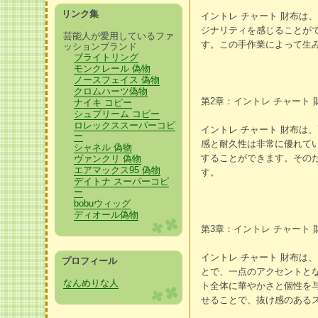
リンク集
イントレ チャート 財布
ジナリティを感じることが
芸能人が愛用しているファ
す。この手作業によって生み
ッションブランド
ブライトリング
モンクレール 偽物
ノースフェイス 偽物
クロムハーツ偽物
第2章：イントレ チャート
ナイキ コピー
シュプリーム コピー
ロレックススーパーコピ
イントレ チャート 財布
ー
感と耐久性は非常に優れて
シャネル 偽物
することができます。その
ヴァンクリ 偽物
エアマックス95 偽物
す。
デイトナ スーパーコピ
ー
bobuウィッグ
ディオール偽物
第3章：イントレ チャート
イントレ チャート 財布
プロフィール
とで、一点のアクセントと
なんめりな人
ト全体に華やかさと個性を
せることで、抜け感のある