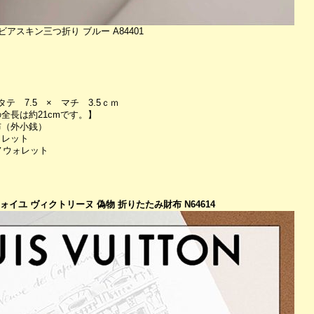
アスキン三つ折り ブルー A84401
タテ 7.5 × マチ 3.5ｃｍ
全長は約21cmです。】
布（外小銭）
ォレット
ノウォレット
フォイユ ヴィクトリーヌ 偽物 折りたたみ財布 N64614