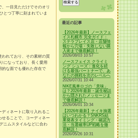
で、一目見ただけでそのオリ
ひとつ丁寧に刻まれていま
最近の記事
【2026年最新】ノースフェ
イス札幌市 完全ガイド：
ステラプレイス店・店舗情
報から穴場・失敗しない購
入術まで徹底解説！
2026/08/03 10:57
使われており、その素材の質
ノースフェイス クライミ
りになっており、長く愛用
ング シューズ：進化を続
用的な面でも優れた存在で
ける最強パートナーで、あ
なたの挑戦を次のレベルへ
2026/07/31 10:44
NIKE風車ロゴの「意味」
は？2026年最新・誕生秘話
から隠されたメッセージま
で徹底解説！
2026/06/01 10:34
【2026年最新】ナイキ抽選
ーディネートに取り入れるこ
はいつわかる？SNKRS結
わせることで、コーディネー
果発表タイミング・確認方
デニムスタイルなどに合わ
法・当選確率UP戦略を徹
底解説！
2026/05/26 10:31