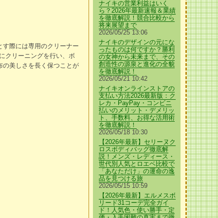
ナイキの営業利益はいく
ら？2026年最新速報＆業績
を徹底解説！競合比較から
将来展望まで
2026/05/25 13:06
ナイキのデザインの元にな
とす際には専用のクリーナー
ったものは何ですか？勝利
にクリーニングを行い、ボ
の女神から未来まで、その
創造性の源泉と進化の全貌
布の美しさを長く保つことが
を徹底解説！
2026/05/21 10:42
ナイキオンラインストアの
支払い方法2026最新版：ク
レカ・PayPay・コンビニ
払いのメリット・デメリッ
ト、手数料、お得な活用術
を徹底解説！
2026/05/18 10:30
【2026年最新】セリーヌク
ロスボディバッグ徹底解
説！メンズ・レディース・
世代別人気とロエベ比較で
「あなただけ」の運命の逸
品を見つける旅
2026/05/15 10:59
【2026年最新】エルメスボ
リード31コーデ完全ガイ
ド！人気色・使い勝手・定
価・入手困難の真実まで徹