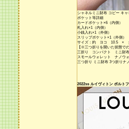
シャネルミニ財布 コピー キャビ
ポケット等詳細
カードポケット×6（内側）
札入れ×1（内側）
小銭入れ×1（外側）
スリップポケット×1（外側）
サイズ：約 ヨコ 10.5 × 
【※三つ折りを開いた状態での
三折り コンパクト ミニ財
スモールウォレット ナノウ
三つ折り ミニ財布 3つ折りナ
2022ss ルイヴィトン ポルト