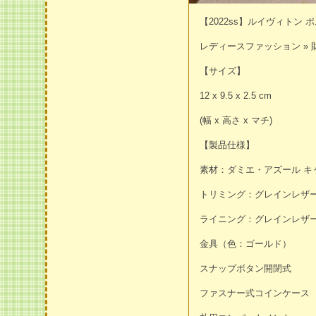
【2022ss】ルイヴィトン 
レディースファッション » 
【サイズ】
12 x 9.5 x 2.5 cm
(幅 x 高さ x マチ)
【製品仕様】
素材：ダミエ・アズール キ
トリミング：グレインレザ
ライニング：グレインレザ
金具（色：ゴールド）
スナップボタン開閉式
ファスナー式コインケース