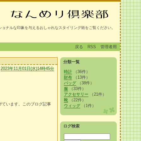
ショナルな印象を与えるおしゃれなスタイリング術をご覧ください。
戻る
RSS
管理者用
分類一覧
2023年11月01日(水)14時45分
時計
（36件）
財布
（13件）
バッグ
（38件）
服
（33件）
アクセサリー
（21件）
靴
（22件）
びています。このブログ記事
ウィッグ
（1件）
ログ検索