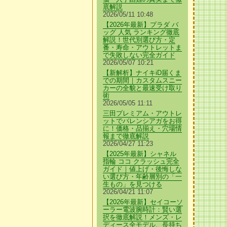
底解説
2026/05/11 10:48
【2026年最新】プラダ バ
ッグ 人気 ランキング徹底
解説！世代別選び方・定
番・寿命・アウトレットま
で失敗しない完全ガイド
2026/05/07 10:21
【新解析】ナイキiD届くま
での期間｜カスタムスニー
カーの全貌と最速受け取り
術
2026/05/05 11:11
三田プレミアム・アウトレ
ットでバレンシアガをお得
に！価格・品揃え・穴場情
報まで徹底解説
2026/04/27 11:23
【2025年最新】シャネル
指輪 ココ クラッシュ完全
ガイド｜値上げ・後悔しな
い選び方・年齢層別の「一
生もの」を見つける
2026/04/21 11:07
【2026年最新】セイコーソ
ーラー電波腕時計：賢い選
択を徹底解説！メンズ・レ
ディース全モデル、長持ち