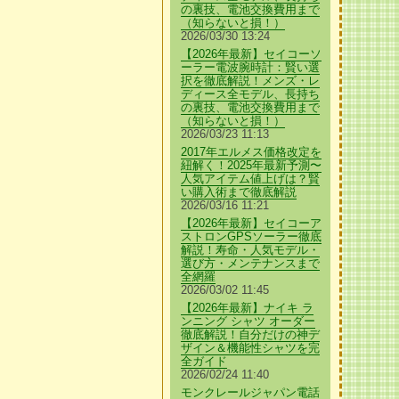
の裏技、電池交換費用まで
（知らないと損！）
2026/03/30 13:24
【2026年最新】セイコーソ
ーラー電波腕時計：賢い選
択を徹底解説！メンズ・レ
ディース全モデル、長持ち
の裏技、電池交換費用まで
（知らないと損！）
2026/03/23 11:13
2017年エルメス価格改定を
紐解く！2025年最新予測〜
人気アイテム値上げは？賢
い購入術まで徹底解説
2026/03/16 11:21
【2026年最新】セイコーア
ストロンGPSソーラー徹底
解説！寿命・人気モデル・
選び方・メンテナンスまで
全網羅
2026/03/02 11:45
【2026年最新】ナイキ ラ
ンニング シャツ オーダー
徹底解説！自分だけの神デ
ザイン＆機能性シャツを完
全ガイド
2026/02/24 11:40
モンクレールジャパン電話