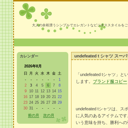
大人の余裕漂うシンプルでエレガントなビジネススタイルをご
undefeated t シャツ ス
カレンダー
2026年8月
日
月
火
水
木
金
土
「undefeated tシ
-
-
-
-
-
-
1
します。
ブランド服コピー
2
3
4
5
6
7
8
9
10
11
12
13
14
15
16
17
18
19
20
21
22
23
24
25
26
27
28
29
30
31
-
-
-
-
-
undefeated tシャ
前の月
次の月
に人気のあるアイテムです
いう意味を持ち、勝利への