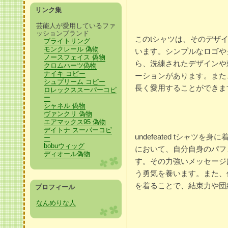
リンク集
芸能人が愛用しているファ
ッションブランド
このtシャツは、そのデザ
ブライトリング
モンクレール 偽物
います。シンプルなロゴや
ノースフェイス 偽物
ら、洗練されたデザインや
クロムハーツ偽物
ナイキ コピー
ーションがあります。また
シュプリーム コピー
長く愛用することができま
ロレックススーパーコピ
ー
シャネル 偽物
ヴァンクリ 偽物
エアマックス95 偽物
デイトナ スーパーコピ
undefeated tシャ
ー
bobuウィッグ
において、自分自身のパフ
ディオール偽物
す。その力強いメッセージ
う勇気を養います。また、
を着ることで、結束力や団
プロフィール
なんめりな人