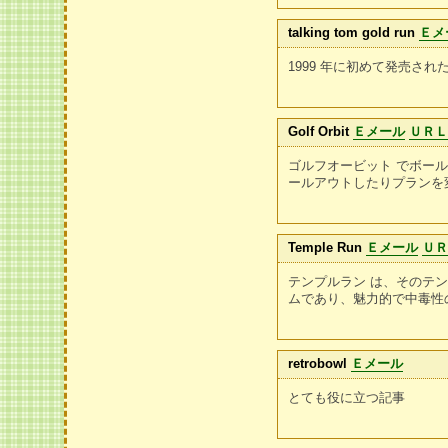
talking tom gold run
Ｅメ
1999 年に初めて発売さ
Golf Orbit
Ｅメール
ＵＲ
ゴルフオービット でボー
ールアウトしたりプランを
Temple Run
Ｅメール
Ｕ
テンプルラン は、そのテ
ムであり、魅力的で中毒性
retrobowl
Ｅメール
とても役に立つ記事