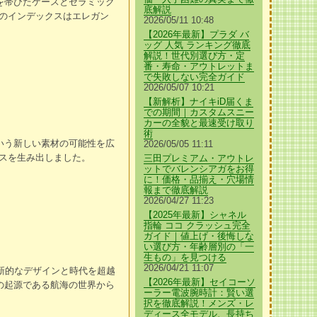
を帯びたケースとセラミック
底解説
のインデックスはエレガン
2026/05/11 10:48
【2026年最新】プラダ バ
ッグ 人気 ランキング徹底
解説！世代別選び方・定
番・寿命・アウトレットま
で失敗しない完全ガイド
2026/05/07 10:21
【新解析】ナイキiD届くま
での期間｜カスタムスニー
カーの全貌と最速受け取り
術
いう新しい素材の可能性を広
2026/05/05 11:11
スを生み出しました。
三田プレミアム・アウトレ
ットでバレンシアガをお得
に！価格・品揃え・穴場情
報まで徹底解説
2026/04/27 11:23
【2025年最新】シャネル
指輪 ココ クラッシュ完全
ガイド｜値上げ・後悔しな
い選び方・年齢層別の「一
生もの」を見つける
2026/04/21 11:07
革新的なデザインと時代を超越
【2026年最新】セイコーソ
の起源である航海の世界から
ーラー電波腕時計：賢い選
択を徹底解説！メンズ・レ
ディース全モデル、長持ち