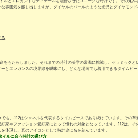
スタイルとエレガントなディテールを融合させたユニークな時計です。その丸み
ーな雰囲気を醸し出しますが、ダイヤルのパールのような光沢とダイヤモンド
げる
に革命をもたらしました。それまでの時計の美学の常識に挑戦し、セラミックと
ィーとエレガンスの境界線を曖昧にし、どんな場面でも着用できるタイムピー
今でも、J12はシャネルを代表するタイムピースであり続けています。その
愛好家やファッション愛好家にとって憧れの対象となっています。J12は、そ
スを体現し、真のアイコンとして時計史に名を刻んでいます。
タイルに合う時計の選び方