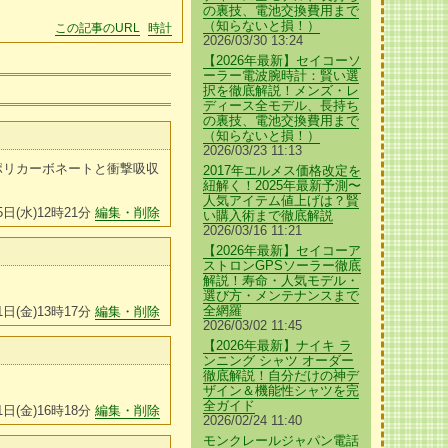
の裏技、電池交換費用まで
（知らないと損！）
この記事のURL
時計
2026/03/30 13:24
【2026年最新】セイコーソ
ーラー電波腕時計：賢い選
択を徹底解説！メンズ・レ
ディース全モデル、長持ち
の裏技、電池交換費用まで
（知らないと損！）
2026/03/23 11:13
ポリカーボネートと衝撃吸収
2017年エルメス価格改定を
紐解く！2025年最新予測〜
人気アイテム値上げは？賢
5日(水)12時21分
編集・削除
い購入術まで徹底解説
2026/03/16 11:21
【2026年最新】セイコーア
ストロンGPSソーラー徹底
解説！寿命・人気モデル・
選び方・メンテナンスまで
全網羅
1日(金)13時17分
編集・削除
2026/03/02 11:45
【2026年最新】ナイキ ラ
ンニング シャツ オーダー
徹底解説！自分だけの神デ
ザイン＆機能性シャツを完
全ガイド
1日(金)16時18分
編集・削除
2026/02/24 11:40
モンクレールジャパン電話