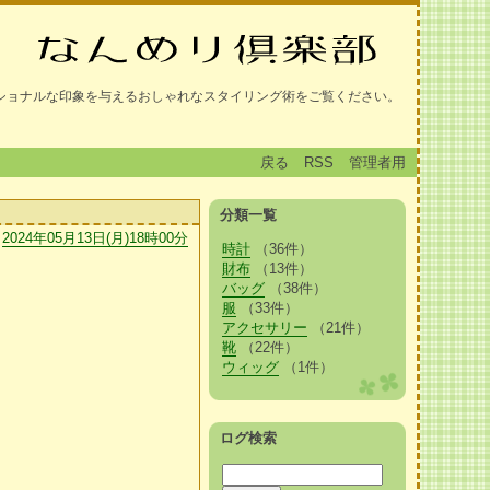
ショナルな印象を与えるおしゃれなスタイリング術をご覧ください。
戻る
RSS
管理者用
分類一覧
2024年05月13日(月)18時00分
時計
（36件）
財布
（13件）
バッグ
（38件）
服
（33件）
アクセサリー
（21件）
靴
（22件）
ウィッグ
（1件）
ログ検索