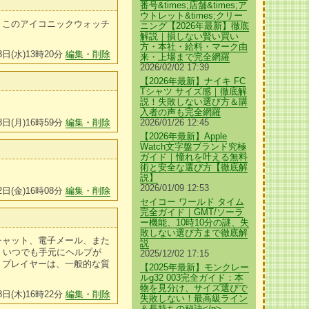
番号&times;店舗&times;ア
ウトレット&times;クリー
、このアイコニックウォッチ
ニング【2026年最新】徹底
解説｜損しない賢い買い
方・本社・給料・マーク由
3日(水)13時20分
編集・削除
来・上場まで完全網羅
2026/02/02 17:39
【2026年最新】ナイキ FC
Tシャツ サイズ感｜徹底解
説！失敗しない選び方＆購
入者の声も完全網羅
8日(月)16時59分
編集・削除
2026/01/26 12:45
【2026年最新】Apple
Watch文字盤ブランド究極
ガイド｜憧れを叶える無料
術と安全な選び方【徹底解
説】
2026/01/09 12:53
2日(金)16時08分
編集・削除
セイコー ワールド タイム
完全ガイド｜GMT/ソーラ
ー機能、10時10分の謎、失
敗しない選び方まで徹底解
チャット、電子メール、また
説
、いつでも手元にヘルプが
2025/12/02 17:15
、プレイヤーは、一般的な質
【2025年最新】モンクレー
ルg32 003完全ガイド：本
物を見分け、サイズ選びで
8日(木)16時22分
編集・削除
失敗しない！最高級ライン
＆長持ちの秘訣</p>