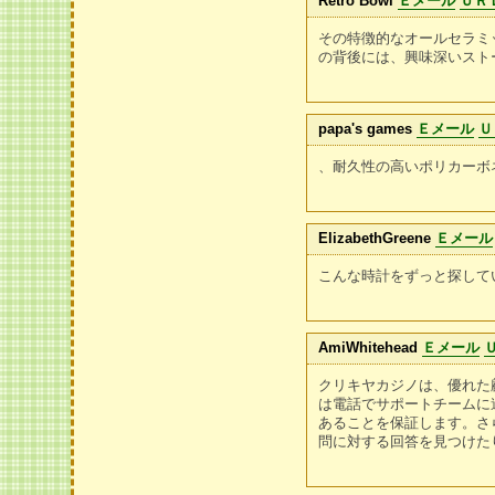
Retro Bowl
Ｅメール
ＵＲ
その特徴的なオールセラミ
の背後には、興味深いスト
papa's games
Ｅメール
Ｕ
、耐久性の高いポリカーボ
ElizabethGreene
Ｅメール
こんな時計をずっと探して
AmiWhitehead
Ｅメール
クリキヤカジノは、優れた
は電話でサポートチームに
あることを保証します。さ
問に対する回答を見つけた