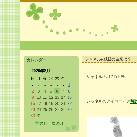
シャネルのJ12の由来は？
カレンダー
2026年8月
シャネルのJ12の由来
日
月
火
水
木
金
土
-
-
-
-
-
-
1
2
3
4
5
6
7
8
9
10
11
12
13
14
15
シャネルのアイコニック
時
16
17
18
19
20
21
22
23
24
25
26
27
28
29
30
31
-
-
-
-
-
前の月
次の月