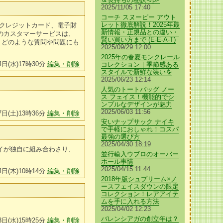
2025/11/05 17:40
コーチ スヌーピー アウト
レット徹底解説！2025年最
 クレジットカード、電子財
新情報・正規品との違い・
のカスタマーサービスは、
賢い買い方まで (E-E-A-T)
、どのような質問や問題にも
2025/09/29 12:00
2025年の春夏モンクレール
4日(水)17時30分
編集・削除
コレクション｜季節感ある
スタイルで新鮮な装いを
2025/06/23 12:14
人気のトートバッグ ノー
ス フェイス！機能的でシ
ンプルなデザインが魅力
2025/06/03 11:56
7日(土)13時36分
編集・削除
安いナップサック ナイキ
で手軽におしゃれ！コスパ
最強の選び方
2025/04/30 18:19
イが独自に組み合わさり、
並行輸入ウブロのオーバー
ホール事情
2025/04/15 11:44
4日(木)10時14分
編集・削除
2018年版シュプリーム×ノ
ースフェイスダウンの限定
コレクション！レアアイテ
ムを手に入れる方法
2025/04/02 12:23
バレンシアガの創立年は？
3日(水)15時25分
編集・削除