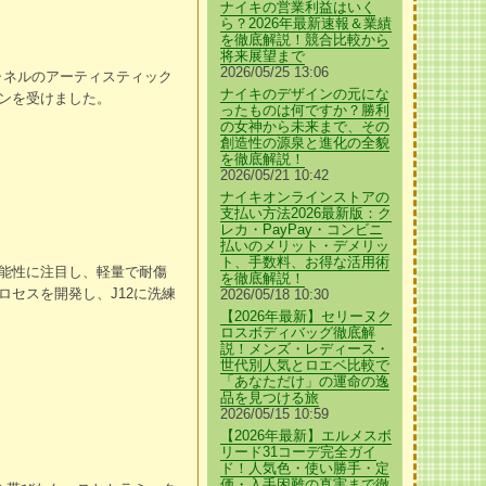
ナイキの営業利益はいく
ら？2026年最新速報＆業績
を徹底解説！競合比較から
将来展望まで
2026/05/25 13:06
シャネルのアーティスティック
ナイキのデザインの元にな
ンを受けました。
ったものは何ですか？勝利
の女神から未来まで、その
創造性の源泉と進化の全貌
を徹底解説！
2026/05/21 10:42
ナイキオンラインストアの
支払い方法2026最新版：ク
レカ・PayPay・コンビニ
払いのメリット・デメリッ
ト、手数料、お得な活用術
能性に注目し、軽量で耐傷
を徹底解説！
セスを開発し、J12に洗練
2026/05/18 10:30
【2026年最新】セリーヌク
ロスボディバッグ徹底解
説！メンズ・レディース・
世代別人気とロエベ比較で
「あなただけ」の運命の逸
品を見つける旅
2026/05/15 10:59
【2026年最新】エルメスボ
リード31コーデ完全ガイ
ド！人気色・使い勝手・定
価・入手困難の真実まで徹