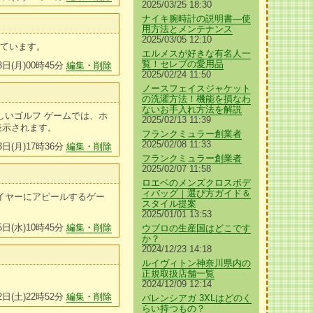
2025/03/25 18:30
ナイキ腕時計の説明書—使
用方法とメンテナンス
2025/03/05 12:10
っています。
エルメスが好きな有名人一
覧！セレブの愛用品
3日(月)00時45分
編集・削除
2025/02/24 11:50
ノースフェイスジャケット
の洗濯方法！機能を損なわ
ないお手入れ方法を解説
しいゴルフ ゲームでは、ホ
2025/02/13 11:39
表示されます。
フランクミュラー創業者
2025/02/08 11:33
3日(月)17時36分
編集・削除
フランクミュラー創業者
2025/02/07 11:58
ロエベのメンズクロスボデ
ィバッグ｜選び方ガイド＆
イヤーにアピールするゲー
スタイル提案
2025/01/01 13:53
5日(水)10時45分
編集・削除
ウブロの生産国はどこです
か？
2024/12/23 14:18
ルイヴィトン神奈川県内の
正規取扱店舗一覧
2024/12/09 12:14
2日(土)22時52分
編集・削除
バレンシアガ 3XLはどのく
らい持つもの？