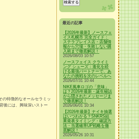
最近の記事
【2026年最新】ノースフェ
イス札幌市 完全ガイド：
ステラプレイス店・店舗情
報から穴場・失敗しない購
入術まで徹底解説！
2026/08/03 10:57
ノースフェイス クライミ
ング シューズ：進化を続
ける最強パートナーで、あ
なたの挑戦を次のレベルへ
2026/07/31 10:44
NIKE風車ロゴの「意味」
は？2026年最新・誕生秘話
から隠されたメッセージま
。その特徴的なオールセラミッ
で徹底解説！
背後には、興味深いストー
2026/06/01 10:34
【2026年最新】ナイキ抽選
はいつわかる？SNKRS結
果発表タイミング・確認方
法・当選確率UP戦略を徹
底解説！
2026/05/26 10:31