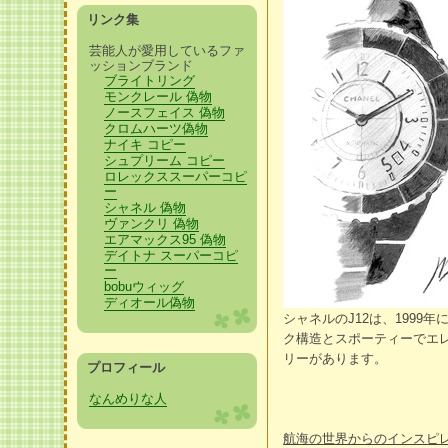
リンク集
芸能人が愛用しているファ
ッションブランド
ブライトリング
モンクレール 偽物
ノースフェイス 偽物
クロムハーツ偽物
ナイキ コピー
シュプリーム コピー
ロレックススーパーコピ
ー
シャネル 偽物
ヴァンクリ 偽物
エアマックス95 偽物
デイトナ スーパーコピ
ー
bobuウィッグ
ディオール偽物
シャネルのJ12は、199
ク構造とスポーティーでエ
リーがあります。
プロフィール
なんめりな人
航海の世界からのインスピ