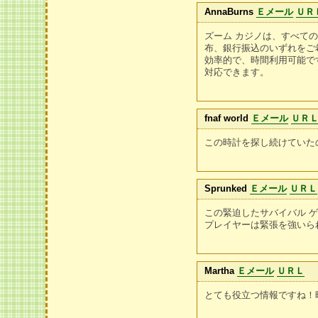
AnnaBurns
Ｅメール
ＵＲ
ズーム カジノは、すべて
布、銀行振込のいずれをご
効率的で、時間利用可能で
対応できます。
fnaf world
Ｅメール
ＵＲ
この時計を探し続けていた
Sprunked
Ｅメール
ＵＲＬ
この緊迫したサバイバル 
プレイヤーは緊張を強いら
Martha
Ｅメール
ＵＲＬ
とても役立つ情報ですね！