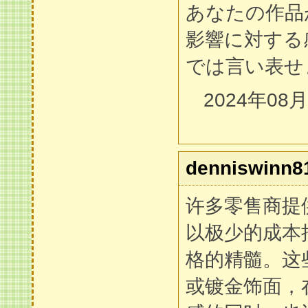
あなたの作品
影響に対する
では言い表せ
2024年08
denniswinn8
许多零售商提
以极少的成本
格的精髓。这
或镀金饰面，