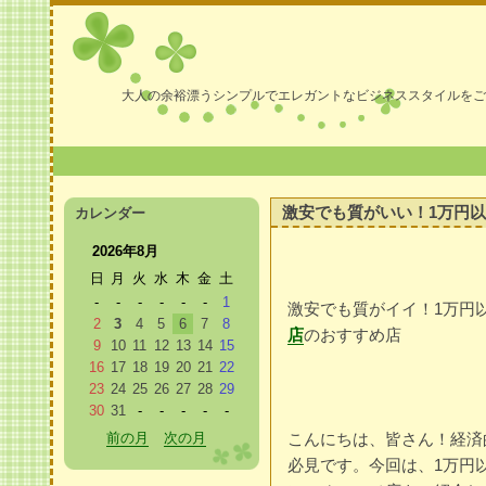
大人の余裕漂うシンプルでエレガントなビジネススタイルをご
激安でも質がいい！1万円
カレンダー
2026年8月
日
月
火
水
木
金
土
-
-
-
-
-
-
1
激安でも質がイイ！1万円
2
3
4
5
6
7
8
店
のおすすめ店
9
10
11
12
13
14
15
16
17
18
19
20
21
22
23
24
25
26
27
28
29
30
31
-
-
-
-
-
前の月
次の月
こんにちは、皆さん！経済
必見です。今回は、1万円