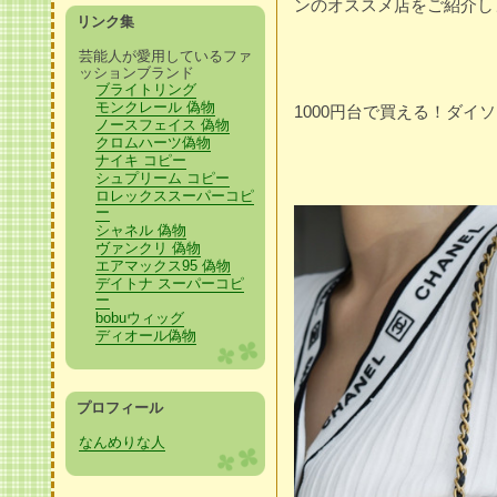
ンのオススメ店をご紹介し
リンク集
芸能人が愛用しているファ
ッションブランド
ブライトリング
モンクレール 偽物
1000円台で買える！ダイ
ノースフェイス 偽物
クロムハーツ偽物
ナイキ コピー
シュプリーム コピー
ロレックススーパーコピ
ー
シャネル 偽物
ヴァンクリ 偽物
エアマックス95 偽物
デイトナ スーパーコピ
ー
bobuウィッグ
ディオール偽物
プロフィール
なんめりな人