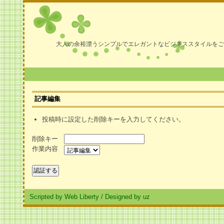
大人の余裕漂うシンプルでエレガントなビジネススタイルをご
記事編集
投稿時に設定した削除キーを入力してください。
削除キー
作業内容
Scripted by Web Liberty
/
Designed by uz