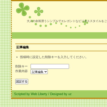
大人の余裕漂うシンプルでエレガントなビジネススタイルをご
記事編集
投稿時に設定した削除キーを入力してください。
削除キー
作業内容
Scripted by Web Liberty
/
Designed by uz