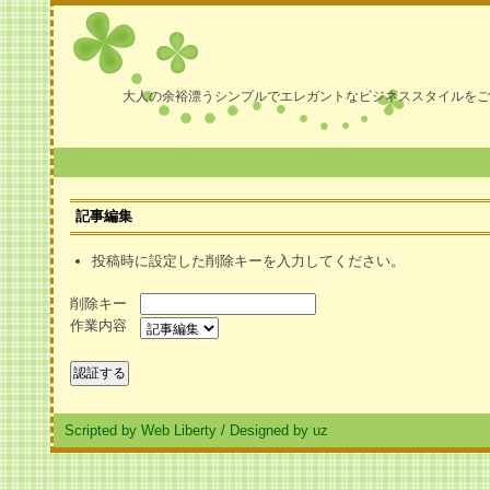
大人の余裕漂うシンプルでエレガントなビジネススタイルをご
記事編集
投稿時に設定した削除キーを入力してください。
削除キー
作業内容
Scripted by Web Liberty
/
Designed by uz