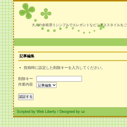
大人の余裕漂うシンプルでエレガントなビジネススタイルをご
記事編集
投稿時に設定した削除キーを入力してください。
削除キー
作業内容
Scripted by Web Liberty
/
Designed by uz