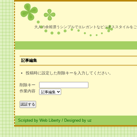
大人の余裕漂うシンプルでエレガントなビジネススタイルをご
記事編集
投稿時に設定した削除キーを入力してください。
削除キー
作業内容
Scripted by Web Liberty
/
Designed by uz