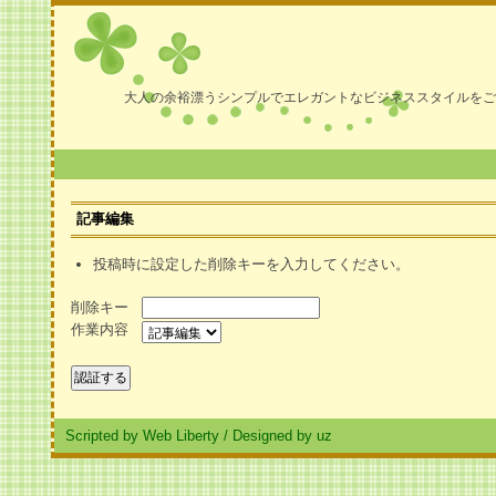
大人の余裕漂うシンプルでエレガントなビジネススタイルをご
記事編集
投稿時に設定した削除キーを入力してください。
削除キー
作業内容
Scripted by Web Liberty
/
Designed by uz