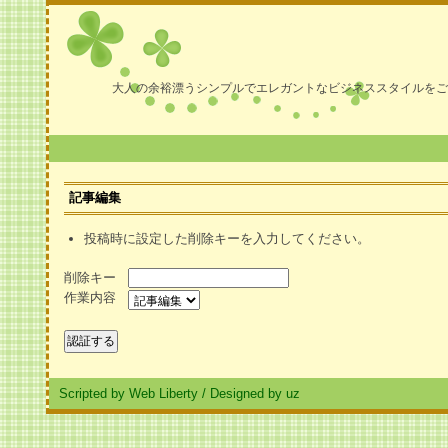
大人の余裕漂うシンプルでエレガントなビジネススタイルをご
記事編集
投稿時に設定した削除キーを入力してください。
削除キー
作業内容
Scripted by Web Liberty
/
Designed by uz