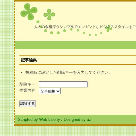
大人の余裕漂うシンプルでエレガントなビジネススタイルをご
記事編集
投稿時に設定した削除キーを入力してください。
削除キー
作業内容
Scripted by Web Liberty
/
Designed by uz