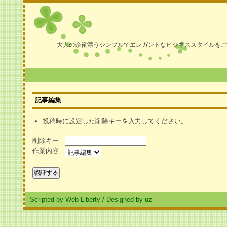
大人の余裕漂うシンプルでエレガントなビジネススタイルをご
記事編集
投稿時に設定した削除キーを入力してください。
削除キー
作業内容
Scripted by Web Liberty
/
Designed by uz