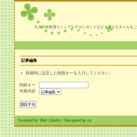
大人の余裕漂うシンプルでエレガントなビジネススタイルをご
記事編集
投稿時に設定した削除キーを入力してください。
削除キー
作業内容
Scripted by Web Liberty
/
Designed by uz