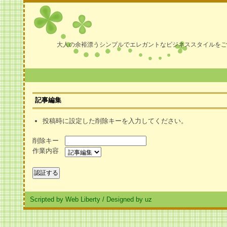
大人の余裕漂うシンプルでエレガントなビジネススタイルをご
記事編集
投稿時に設定した削除キーを入力してください。
削除キー
作業内容
Scripted by Web Liberty
/
Designed by uz