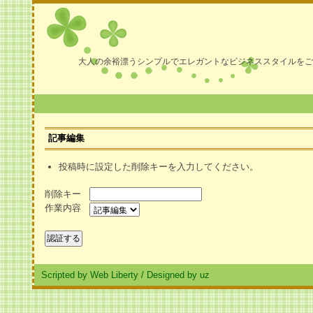
大人の余裕漂うシンプルでエレガントなビジネススタイルをご
記事編集
投稿時に設定した削除キーを入力してください。
削除キー
作業内容
Scripted by Web Liberty
/
Designed by uz