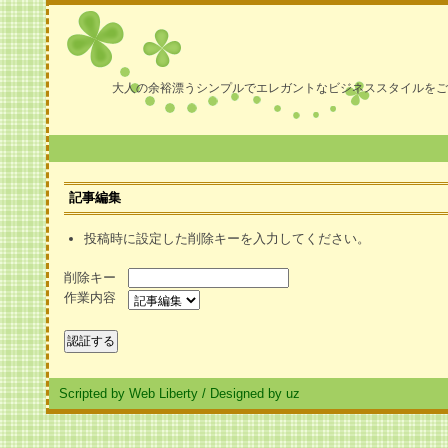
大人の余裕漂うシンプルでエレガントなビジネススタイルをご
記事編集
投稿時に設定した削除キーを入力してください。
削除キー
作業内容
Scripted by Web Liberty
/
Designed by uz