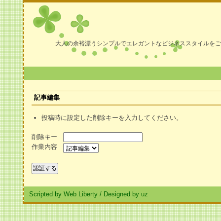
大人の余裕漂うシンプルでエレガントなビジネススタイルをご
記事編集
投稿時に設定した削除キーを入力してください。
削除キー
作業内容
Scripted by Web Liberty
/
Designed by uz