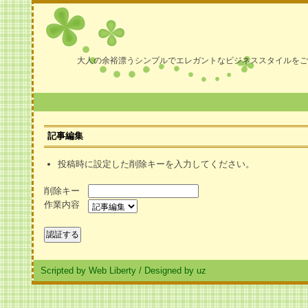
大人の余裕漂うシンプルでエレガントなビジネススタイルをご
記事編集
投稿時に設定した削除キーを入力してください。
削除キー
作業内容
Scripted by Web Liberty
/
Designed by uz