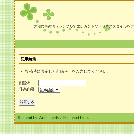
大人の余裕漂うシンプルでエレガントなビジネススタイルをご
記事編集
投稿時に設定した削除キーを入力してください。
削除キー
作業内容
Scripted by Web Liberty
/
Designed by uz