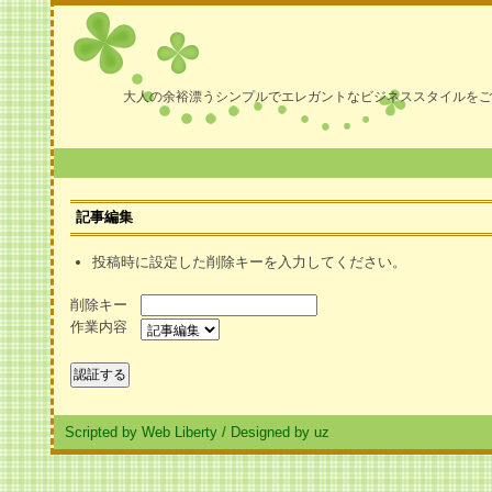
大人の余裕漂うシンプルでエレガントなビジネススタイルをご
記事編集
投稿時に設定した削除キーを入力してください。
削除キー
作業内容
Scripted by Web Liberty
/
Designed by uz