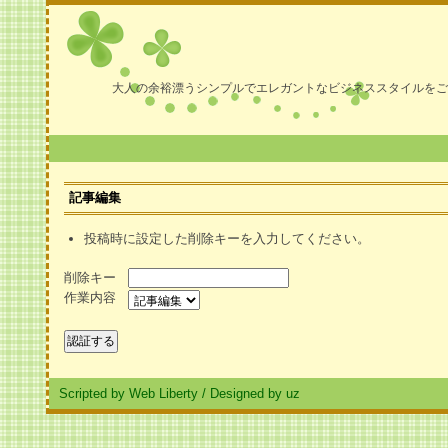
大人の余裕漂うシンプルでエレガントなビジネススタイルをご
記事編集
投稿時に設定した削除キーを入力してください。
削除キー
作業内容
Scripted by Web Liberty
/
Designed by uz