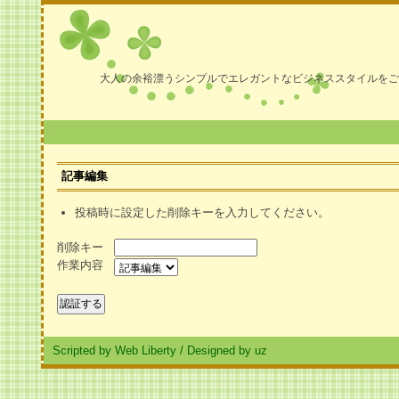
大人の余裕漂うシンプルでエレガントなビジネススタイルをご
記事編集
投稿時に設定した削除キーを入力してください。
削除キー
作業内容
Scripted by Web Liberty
/
Designed by uz