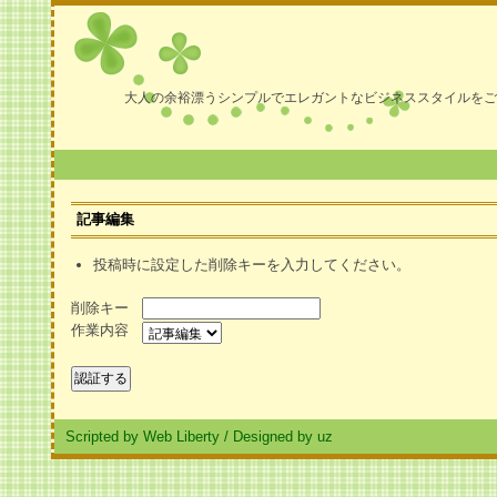
大人の余裕漂うシンプルでエレガントなビジネススタイルをご
記事編集
投稿時に設定した削除キーを入力してください。
削除キー
作業内容
Scripted by Web Liberty
/
Designed by uz