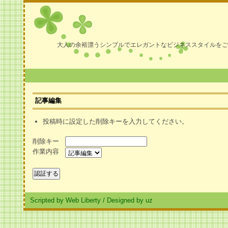
大人の余裕漂うシンプルでエレガントなビジネススタイルをご
記事編集
投稿時に設定した削除キーを入力してください。
削除キー
作業内容
Scripted by Web Liberty
/
Designed by uz