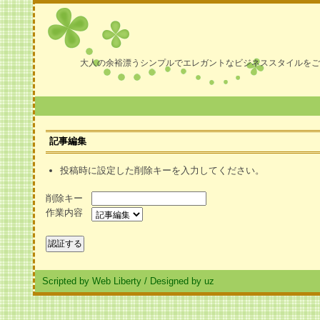
大人の余裕漂うシンプルでエレガントなビジネススタイルをご
記事編集
投稿時に設定した削除キーを入力してください。
削除キー
作業内容
Scripted by Web Liberty
/
Designed by uz