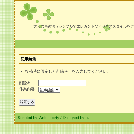
大人の余裕漂うシンプルでエレガントなビジネススタイルをご
記事編集
投稿時に設定した削除キーを入力してください。
削除キー
作業内容
Scripted by Web Liberty
/
Designed by uz