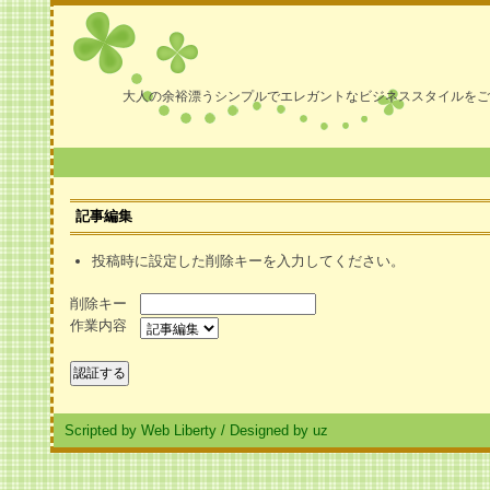
大人の余裕漂うシンプルでエレガントなビジネススタイルをご
記事編集
投稿時に設定した削除キーを入力してください。
削除キー
作業内容
Scripted by Web Liberty
/
Designed by uz