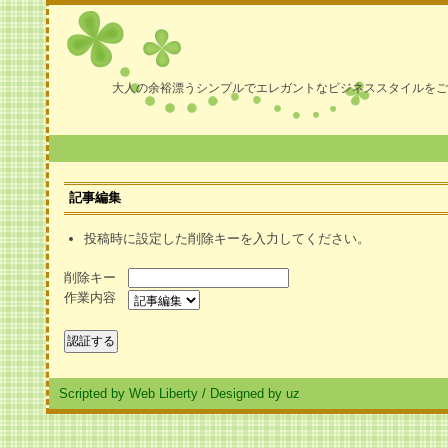
大人の余裕漂うシンプルでエレガントなビジネススタイルをご
記事編集
投稿時に設定した削除キーを入力してください。
削除キー
作業内容
Scripted by Web Liberty
/
Designed by uz