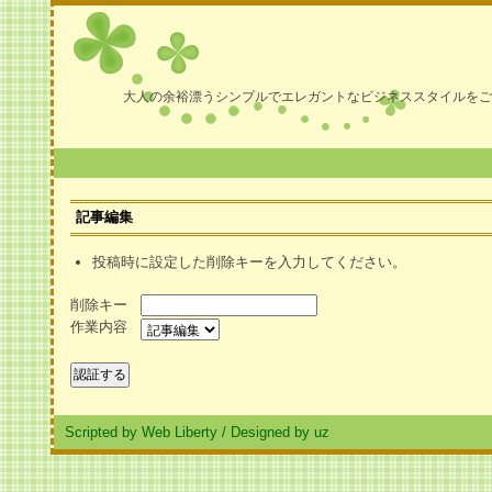
大人の余裕漂うシンプルでエレガントなビジネススタイルをご
記事編集
投稿時に設定した削除キーを入力してください。
削除キー
作業内容
Scripted by Web Liberty
/
Designed by uz