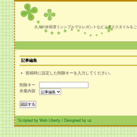
大人の余裕漂うシンプルでエレガントなビジネススタイルをご
記事編集
投稿時に設定した削除キーを入力してください。
削除キー
作業内容
Scripted by Web Liberty
/
Designed by uz