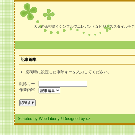
大人の余裕漂うシンプルでエレガントなビジネススタイルをご
記事編集
投稿時に設定した削除キーを入力してください。
削除キー
作業内容
Scripted by Web Liberty
/
Designed by uz