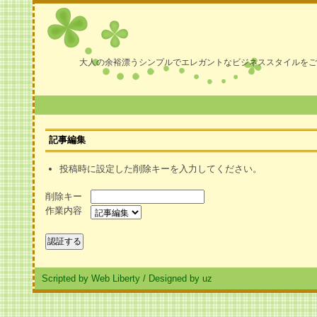
大人の余裕漂うシンプルでエレガントなビジネススタイルをご
記事編集
投稿時に設定した削除キーを入力してください。
削除キー
作業内容
Scripted by Web Liberty
/
Designed by uz