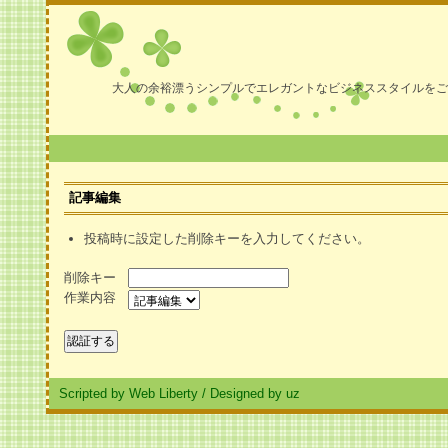
大人の余裕漂うシンプルでエレガントなビジネススタイルをご
記事編集
投稿時に設定した削除キーを入力してください。
削除キー
作業内容
Scripted by Web Liberty
/
Designed by uz