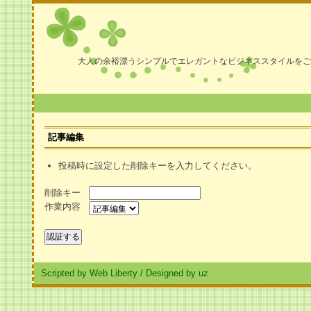
大人の余裕漂うシンプルでエレガントなビジネススタイルをご
記事編集
投稿時に設定した削除キーを入力してください。
削除キー
作業内容
Scripted by Web Liberty
/
Designed by uz