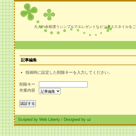
大人の余裕漂うシンプルでエレガントなビジネススタイルをご
記事編集
投稿時に設定した削除キーを入力してください。
削除キー
作業内容
Scripted by Web Liberty
/
Designed by uz