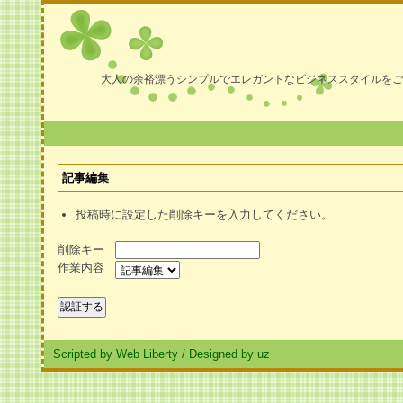
大人の余裕漂うシンプルでエレガントなビジネススタイルをご
記事編集
投稿時に設定した削除キーを入力してください。
削除キー
作業内容
Scripted by Web Liberty
/
Designed by uz